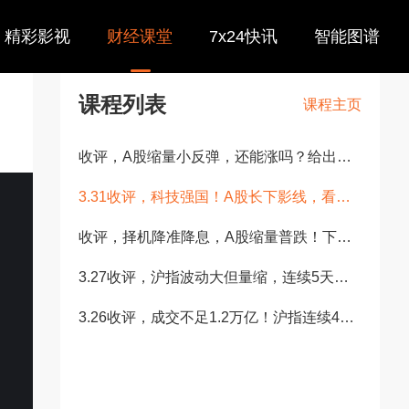
精彩影视
财经课堂
7x24快讯
智能图谱
课程列表
课程主页
收评，A股缩量小反弹，还能涨吗？给出观点！聊医药、券商板块
3.31收评，科技强国！A股长下影线，看好科创50、沪指四月
收评，择机降准降息，A股缩量普跌！下周大反弹还是洗盘？
3.27收评，沪指波动大但量缩，连续5天失守20日线，给出观
3.26收评，成交不足1.2万亿！沪指连续4天失守20日线，